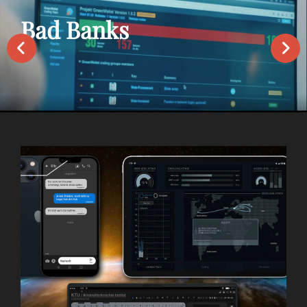
Bad Banks
‹
›