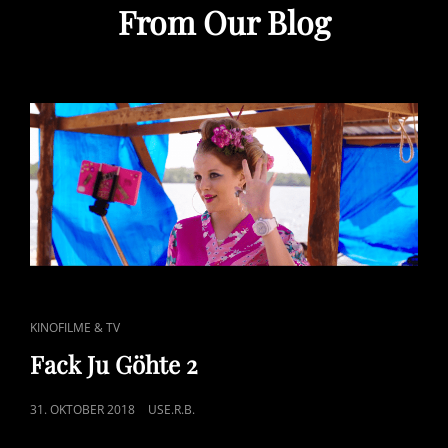
From Our Blog
CAT
KINOFILME & TV
LINKS
Fack Ju Göhte 2
POSTED
31. OKTOBER 2018
USE.R.B.
ON