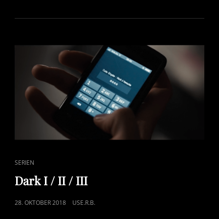
CAT
SERIEN
LINKS
Dark I / II / III
POSTED
28. OKTOBER 2018
USE.R.B.
ON