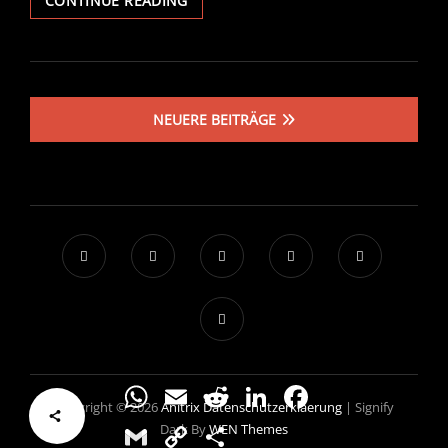
CONTINUE READING
Beitragsnavigation
NEUERE BEITRÄGE
WhatsApp
Email
Reddit
LinkedIn
Facebook
Copyright © 2026
Anitrix
Datenschutzerklaerung
|
Signify
Gmail
Copy
Teilen
Dark By
WEN Themes
Link