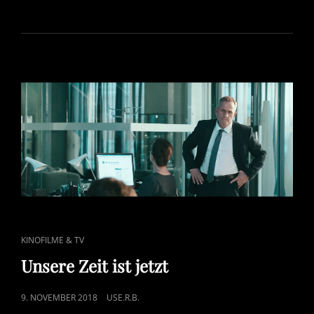
CAT
KINOFILME & TV
LINKS
Unsere Zeit ist jetzt
POSTED
9. NOVEMBER 2018
USE.R.B.