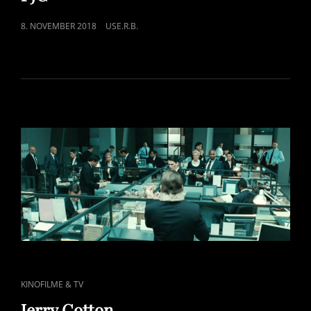
POSTED
8. NOVEMBER 2018
USE.R.B.
ON
CAT
KINOFILME & TV
LINKS
Jerry Cotton