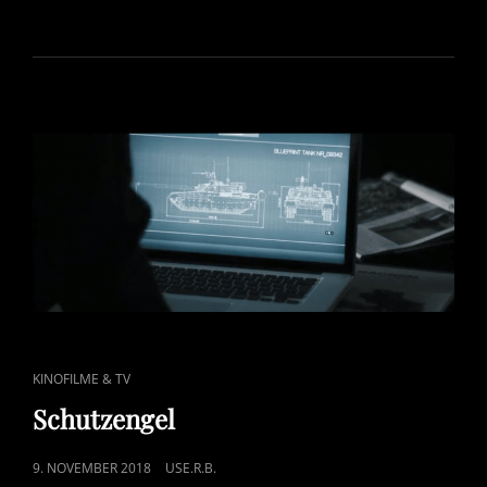
ON
CAT
KINOFILME & TV
LINKS
Schutzengel
POSTED
9. NOVEMBER 2018
USE.R.B.