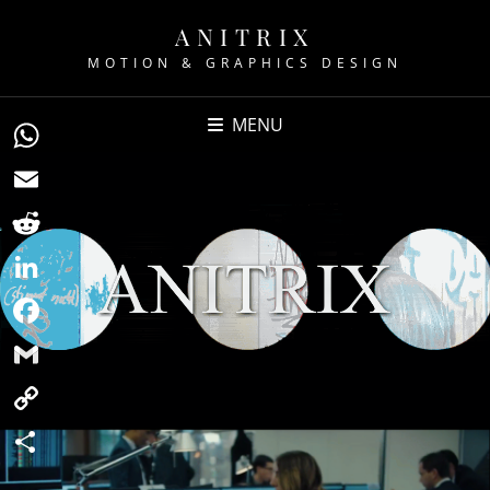
ANITRIX
MOTION & GRAPHICS DESIGN
MENU
WhatsApp
Email
Reddit
LinkedIn
Facebook
Gmail
Copy
Link
Teilen