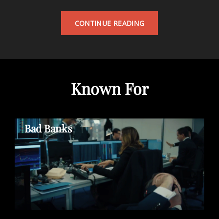
DER
CONTINUE READING
SERVICE
VON
ANITRIX
Known For
Bad Banks