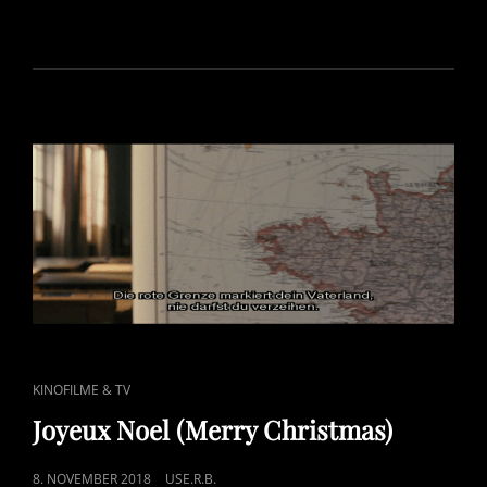
ON
CAT
KINOFILME & TV
LINKS
Joyeux Noel (Merry Christmas)
POSTED
8. NOVEMBER 2018
USE.R.B.