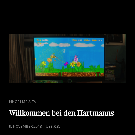
CAT
KINOFILME & TV
LINKS
Willkommen bei den Hartmanns
POSTED
9. NOVEMBER 2018
USE.R.B.
ON