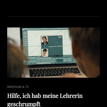
ON
CAT
KINOFILME & TV
LINKS
Hilfe, ich hab meine Lehrerin
geschrumpft