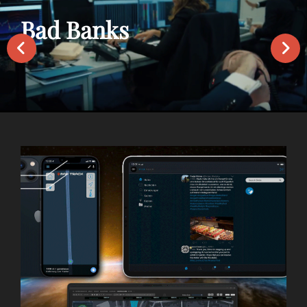
Bad Banks
‹
›