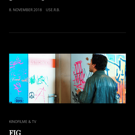
POSTED
8. NOVEMBER 2018
USE.R.B.
ON
CAT
KINOFILME & TV
LINKS
FJG