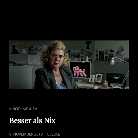
ON
CAT
KINOFILME & TV
LINKS
Besser als Nix
POSTED
9. NOVEMBER 2018
USE.R.B.