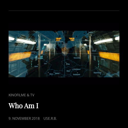
CAT
KINOFILME & TV
LINKS
Who Am I
POSTED
9. NOVEMBER 2018
USE.R.B.
ON