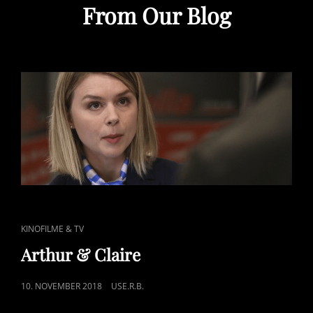
From Our Blog
CAT
KINOFILME & TV
LINKS
Arthur & Claire
POSTED
10. NOVEMBER 2018
USE.R.B.
ON